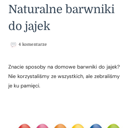
Naturalne barwniki
do jajek
do
4 komentarze
Naturalne
barwniki
do
Znacie sposoby na domowe barwniki do jajek?
jajek
Nie korzystaliśmy ze wszystkich, ale zebraliśmy
je ku pamięci.