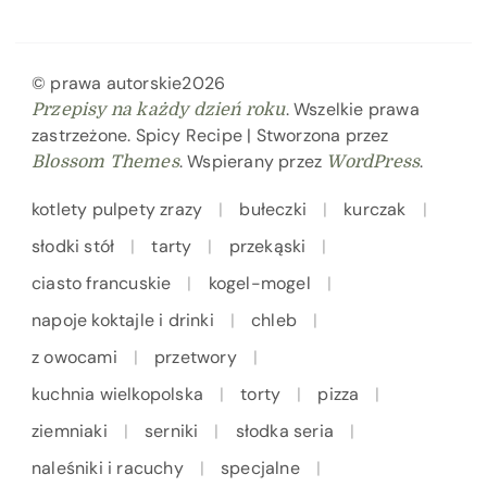
© prawa autorskie2026
. Wszelkie prawa
Przepisy na każdy dzień roku
zastrzeżone.
Spicy Recipe | Stworzona przez
. Wspierany przez
.
Blossom Themes
WordPress
kotlety pulpety zrazy
bułeczki
kurczak
słodki stół
tarty
przekąski
ciasto francuskie
kogel-mogel
napoje koktajle i drinki
chleb
z owocami
przetwory
kuchnia wielkopolska
torty
pizza
ziemniaki
serniki
słodka seria
naleśniki i racuchy
specjalne