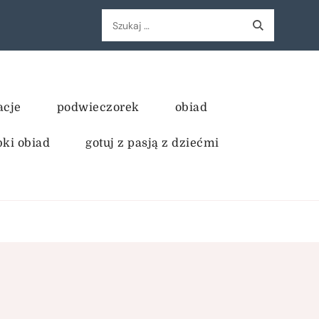
Szukaj:
acje
podwieczorek
obiad
bki obiad
gotuj z pasją z dziećmi