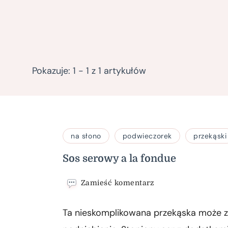
Pokazuje: 1 - 1 z 1 artykułów
na słono
podwieczorek
przekąski
Sos serowy a la fondue
we
Zamieść komentarz
wpisie
Sos
Ta nieskomplikowana przekąska może 
serowy
a