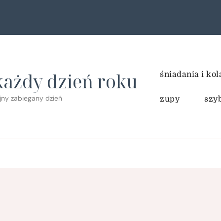
każdy dzień roku
śniadania i kol
ejny zabiegany dzień
zupy
szy