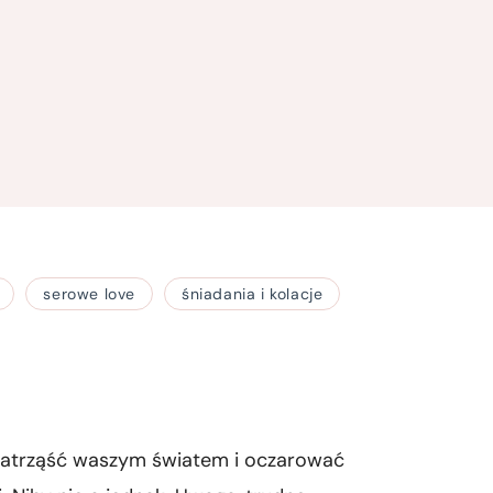
serowe love
śniadania i kolacje
zatrząść waszym światem i oczarować