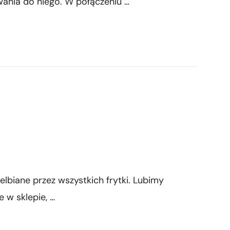
ania do niego. W połączeniu …
elbiane przez wszystkich frytki. Lubimy
e w sklepie, …