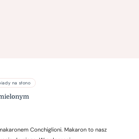
biady na słono
 mielonym
 makaronem Conchiglioni. Makaron to nasz