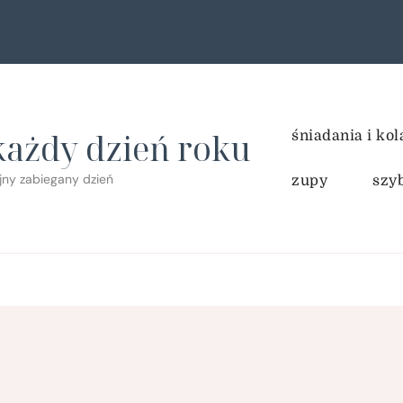
każdy dzień roku
śniadania i kol
ejny zabiegany dzień
zupy
szy