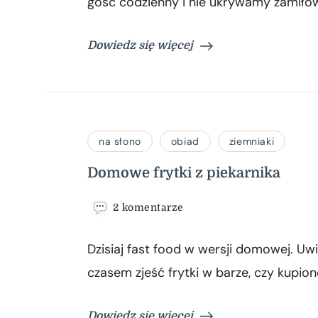
gość codzienny i nie ukrywamy zamiłow
mięsem
mielonym
Dowiedz się więcej
na słono
obiad
ziemniaki
Domowe frytki z piekarnika
do
2 komentarze
Domowe
frytki
Dzisiaj fast food w wersji domowej. Uwi
z
piekarnika
czasem zjeść frytki w barze, czy kupion
Dowiedz się więcej