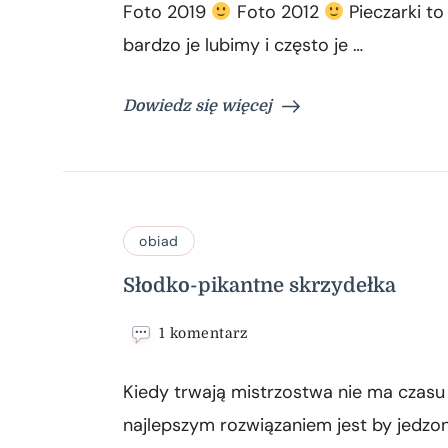
Foto 2019
Foto 2012
Pieczarki to
z
makaronem
bardzo je lubimy i często je …
Dowiedz się więcej
obiad
Słodko-pikantne skrzydełka
do
1 komentarz
Słodko-
pikantne
Kiedy trwają mistrzostwa nie ma czasu
skrzydełka
najlepszym rozwiązaniem jest by jedzo