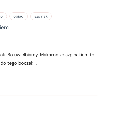
no
obiad
szpinak
kiem
inak. Bo uwielbiamy. Makaron ze szpinakiem to
y do tego boczek …