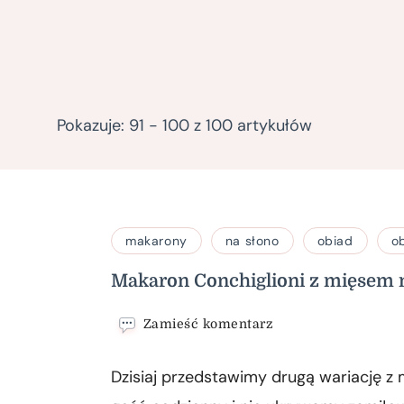
Pokazuje: 91 - 100 z 100 artykułów
makarony
na słono
obiad
o
Makaron Conchiglioni z mięsem
we
Zamieść komentarz
wpisie
Makaron
Dzisiaj przedstawimy drugą wariację z
Conchiglioni
z