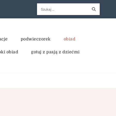
Szukaj:
acje
podwieczorek
obiad
bki obiad
gotuj z pasją z dziećmi