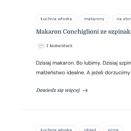
kuchnia włoska
makarony
na sło
Makaron Conchiglioni ze szpina
do
1 komentarz
Makaron
Conchiglioni
Dzisiaj makaron. Bo lubimy. Dzisiaj szp
ze
szpinakiem
małżeństwo idealne. A jeżeli dorzucim
Dowiedz się więcej
kuchnia włoska
obiad
pizza