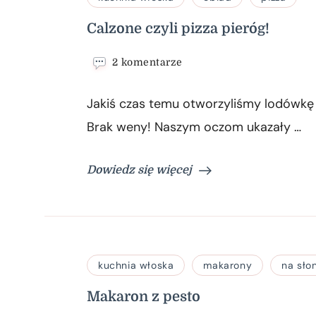
Calzone czyli pizza pieróg!
do
2 komentarze
Calzone
czyli
Jakiś czas temu otworzyliśmy lodówkę i
pizza
pieróg!
Brak weny! Naszym oczom ukazały …
Dowiedz się więcej
kuchnia włoska
makarony
na sło
Makaron z pesto