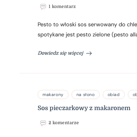
do
1 komentarz
Makaron
z
Pesto to włoski sos serwowany do chleb
pesto
spotykane jest pesto zielone (pesto al
Dowiedz się więcej
makarony
na słono
obiad
o
Sos pieczarkowy z makaronem
do
2 komentarze
Sos
pieczarkowy