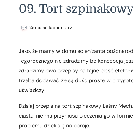
09. Tort szpinakow
we
Zamieść komentarz
wpisie
09.
Tort
Jako, że mamy w domu solenizanta bożonarodze
szpinakowy
Leśny
Tegorocznego nie zdradzimy bo koncepcja jesz
Mech
zdradzimy dwa przepisy na fajne, dość efekto
trzeba dodawać, że są dość proste w przygoto
uświadczy!
Dzisiaj przepis na tort szpinakowy Leśny Mec
ciasta, nie ma przymusu pieczenia go w formie t
problemu dzieli się na porcje.