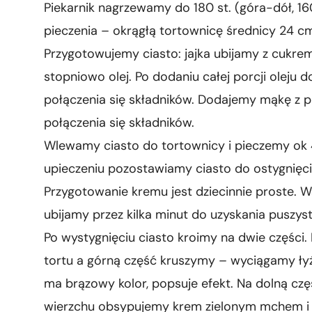
Piekarnik nagrzewamy do 180 st. (góra-dół, 
pieczenia – okrągłą tortownicę średnicy 24 
Przygotowujemy ciasto: jajka ubijamy z cukr
stopniowo olej. Po dodaniu całej porcji oleju
połączenia się składników. Dodajemy mąkę z p
połączenia się składników.
Wlewamy ciasto do tortownicy i pieczemy ok 
upieczeniu pozostawiamy ciasto do ostygnięc
Przygotowanie kremu jest dziecinnie proste. W
ubijamy przez kilka minut do uzyskania puszys
Po wystygnięciu ciasto kroimy na dwie części.
tortu a górną część kruszymy – wyciągamy łyż
ma brązowy kolor, popsuje efekt. Na dolną c
wierzchu obsypujemy krem zielonym mchem i 