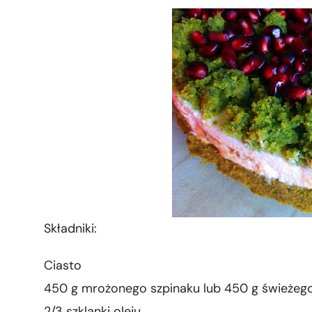
Składniki:
Ciasto
450 g mrożonego szpinaku lub 450 g świeżego
2/3 szklanki oleju,