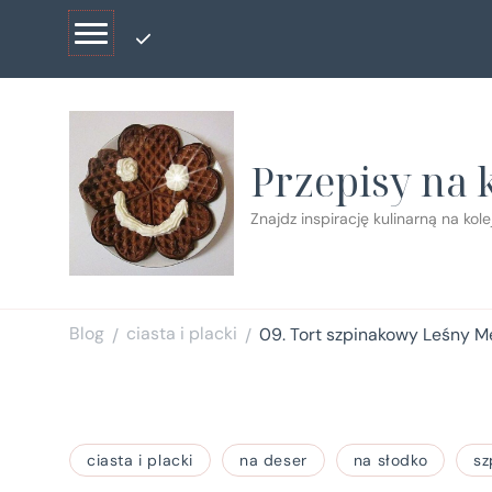
Przepisy na 
Znajdz inspirację kulinarną na kol
Blog
ciasta i placki
09. Tort szpinakowy Leśny 
/
/
ciasta i placki
na deser
na słodko
sz