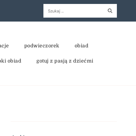
Szukaj:
acje
podwieczorek
obiad
bki obiad
gotuj z pasją z dziećmi