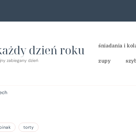
każdy dzień roku
śniadania i kol
ejny zabiegany dzień
zupy
szy
Mech
pinak
torty