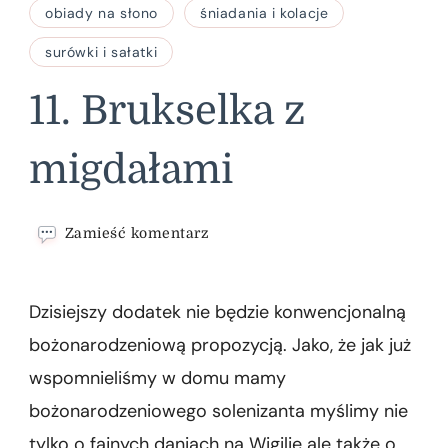
obiady na słono
śniadania i kolacje
surówki i sałatki
11. Brukselka z
migdałami
we
Zamieść komentarz
wpisie
11.
Brukselka
Dzisiejszy dodatek nie będzie konwencjonalną
z
migdałami
bożonarodzeniową propozycją. Jako, że jak już
wspomnieliśmy w domu mamy
bożonarodzeniowego solenizanta myślimy nie
tylko o fajnych daniach na Wigilię ale także o