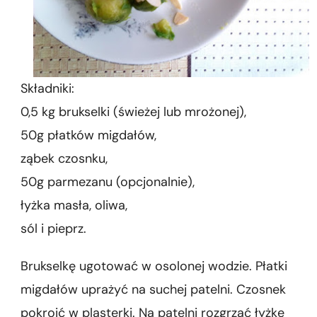
Składniki:
0,5 kg brukselki (świeżej lub mrożonej),
50g płatków migdałów,
ząbek czosnku,
50g parmezanu (opcjonalnie),
łyżka masła, oliwa,
sól i pieprz.
Brukselkę ugotować w osolonej wodzie. Płatki
migdałów uprażyć na suchej patelni. Czosnek
pokroić w plasterki. Na patelni rozgrzać łyżkę