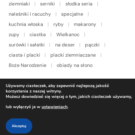
ziemniaki
serniki
słodka seria
naleśniki i racuchy
specjalne
kuchnia włoska
ryby
makarony
zupy
ciastka
Wielkanoc
surówki i sałatki
na deser
pączki
ciasta i placki
placki ziemniaczane
Boże Narodzenie
obiady na słono
Używamy ciasteczek, aby zapewnić najlepszą jakość
korzystania z naszej witryny.
Możesz dowiedzieć się więcej o tym, jakich ciasteczek używamy,
lub wyłączyć je w
ustawieniach
.
Akceptuj