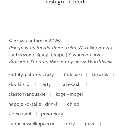
[instagram-feed]
© prawa autorskie2026
. Wszelkie prawa
Przepisy na każdy dzień roku
zastrzeżone.
Spicy Recipe | Stworzona przez
. Wspierany przez
.
Blossom Themes
WordPress
kotlety pulpety zrazy
bułeczki
kurczak
słodki stół
tarty
przekąski
ciasto francuskie
kogel-mogel
napoje koktajle i drinki
chleb
z owocami
przetwory
kuchnia wielkopolska
torty
pizza