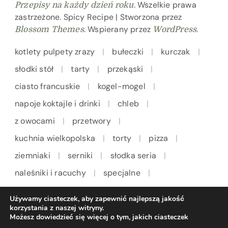
. Wszelkie prawa
Przepisy na każdy dzień roku
zastrzeżone.
Spicy Recipe | Stworzona przez
. Wspierany przez
.
Blossom Themes
WordPress
kotlety pulpety zrazy
bułeczki
kurczak
słodki stół
tarty
przekąski
ciasto francuskie
kogel-mogel
napoje koktajle i drinki
chleb
z owocami
przetwory
kuchnia wielkopolska
torty
pizza
ziemniaki
serniki
słodka seria
naleśniki i racuchy
specjalne
kuchnia włoska
ryby
makarony
Używamy ciasteczek, aby zapewnić najlepszą jakość
zupy
ciastka
Wielkanoc
korzystania z naszej witryny.
Możesz dowiedzieć się więcej o tym, jakich ciasteczek
surówki i sałatki
na deser
pączki