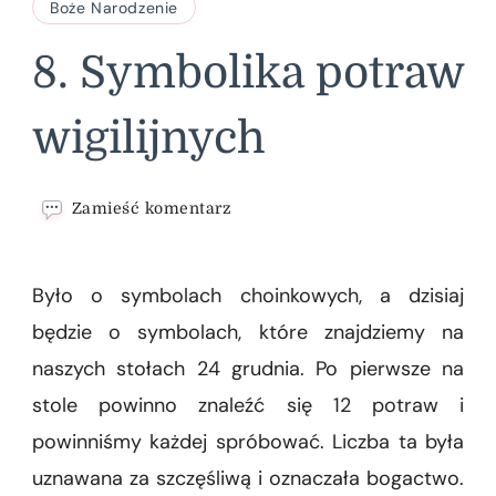
Boże Narodzenie
8. Symbolika potraw
wigilijnych
we
Zamieść komentarz
wpisie
8.
Symbolika
Było o symbolach choinkowych, a dzisiaj
potraw
wigilijnych
będzie o symbolach, które znajdziemy na
naszych stołach 24 grudnia. Po pierwsze na
stole powinno znaleźć się 12 potraw i
powinniśmy każdej spróbować. Liczba ta była
uznawana za szczęśliwą i oznaczała bogactwo.