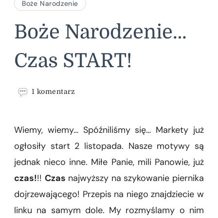
Boże Narodzenie
Boże Narodzenie…
Czas START!
do
1 komentarz
Boże
Narodzenie…
Czas
Wiemy, wiemy… Spóźniliśmy się… Markety już
START!
ogłosiły start 2 listopada. Nasze motywy są
jednak nieco inne. Miłe Panie, mili Panowie, już
czas!
!!
Czas
najwyższy na szykowanie piernika
dojrzewającego! Przepis na niego znajdziecie w
linku na samym dole. My rozmyślamy o nim