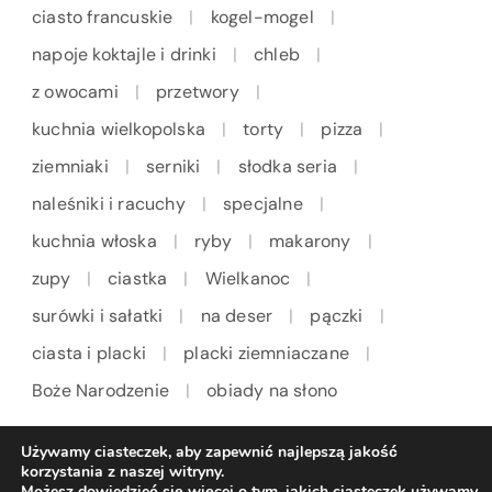
ciasto francuskie
kogel-mogel
napoje koktajle i drinki
chleb
z owocami
przetwory
kuchnia wielkopolska
torty
pizza
ziemniaki
serniki
słodka seria
naleśniki i racuchy
specjalne
kuchnia włoska
ryby
makarony
zupy
ciastka
Wielkanoc
surówki i sałatki
na deser
pączki
ciasta i placki
placki ziemniaczane
Boże Narodzenie
obiady na słono
Używamy ciasteczek, aby zapewnić najlepszą jakość
korzystania z naszej witryny.
Możesz dowiedzieć się więcej o tym, jakich ciasteczek używamy,