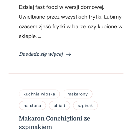
frytki
Dzisiaj fast food w wersji domowej.
z
piekarnika
Uwielbiane przez wszystkich frytki. Lubimy
czasem zjeść frytki w barze, czy kupione w
sklepie, …
Dowiedz się więcej
kuchnia włoska
makarony
na słono
obiad
szpinak
Makaron Conchiglioni ze
szpinakiem