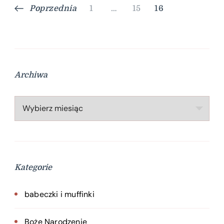
Stronicowanie
Strona
Strona
Strona
Poprzednia
1
…
15
16
wpisów
Archiwa
Archiwa
Kategorie
babeczki i muffinki
Boże Narodzenie