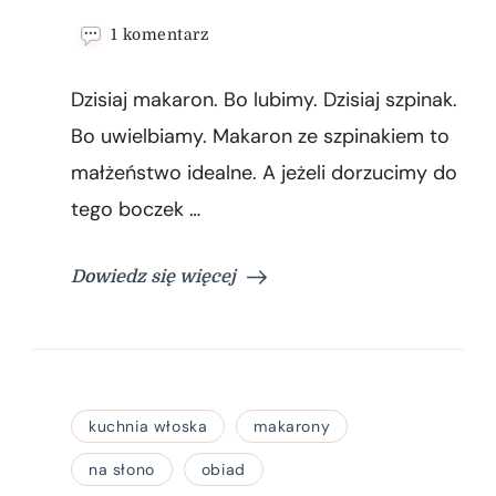
do
1 komentarz
Makaron
Conchiglioni
Dzisiaj makaron. Bo lubimy. Dzisiaj szpinak.
ze
szpinakiem
Bo uwielbiamy. Makaron ze szpinakiem to
małżeństwo idealne. A jeżeli dorzucimy do
tego boczek …
Dowiedz się więcej
kuchnia włoska
makarony
na słono
obiad