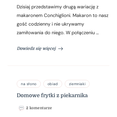
Makaron
Dzisiaj przedstawimy drugą wariację z
Conchiglioni
z
makaronem Conchiglioni. Makaron to nasz
mięsem
gość codzienny i nie ukrywamy
mielonym
zamiłowania do niego. W połączeniu …
Dowiedz się więcej
na słono
obiad
ziemniaki
Domowe frytki z piekarnika
do
2 komentarze
Domowe