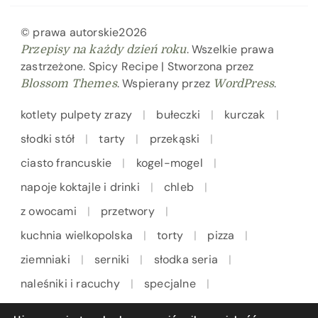
© prawa autorskie2026
. Wszelkie prawa
Przepisy na każdy dzień roku
zastrzeżone.
Spicy Recipe | Stworzona przez
. Wspierany przez
.
Blossom Themes
WordPress
kotlety pulpety zrazy
bułeczki
kurczak
słodki stół
tarty
przekąski
ciasto francuskie
kogel-mogel
napoje koktajle i drinki
chleb
z owocami
przetwory
kuchnia wielkopolska
torty
pizza
ziemniaki
serniki
słodka seria
naleśniki i racuchy
specjalne
kuchnia włoska
ryby
makarony