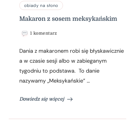
obiady na słono
Makaron z sosem meksykańskim
do
1 komentarz
Makaron
z
Dania z makaronem robi się błyskawicznie
sosem
meksykańskim
a w czasie sesji albo w zabieganym
tygodniu to podstawa. To danie
nazywamy „Meksykańskie” …
Dowiedz się więcej