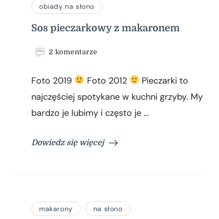
obiady na słono
Sos pieczarkowy z makaronem
do
2 komentarze
Sos
pieczarkowy
Foto 2019
Foto 2012
Pieczarki to
z
makaronem
najczęściej spotykane w kuchni grzyby. My
bardzo je lubimy i często je …
Dowiedz się więcej
makarony
na słono