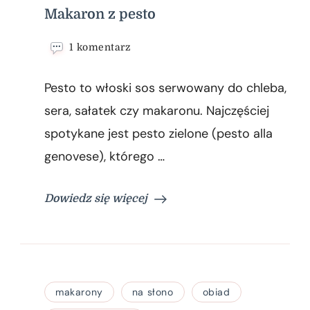
Makaron z pesto
do
1 komentarz
Makaron
z
Pesto to włoski sos serwowany do chleba,
pesto
sera, sałatek czy makaronu. Najczęściej
spotykane jest pesto zielone (pesto alla
genovese), którego …
Dowiedz się więcej
makarony
na słono
obiad