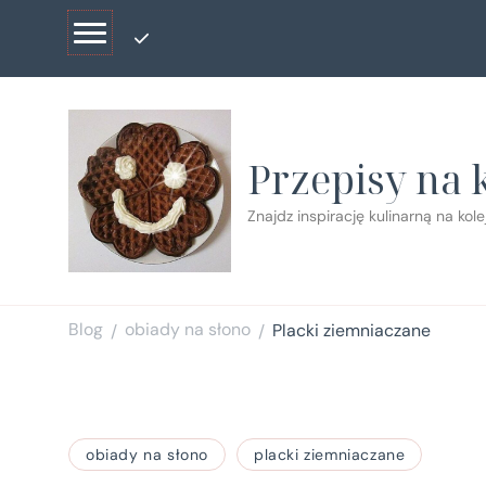
Przepisy na 
Znajdz inspirację kulinarną na kol
Blog
obiady na słono
Placki ziemniaczane
/
/
obiady na słono
placki ziemniaczane