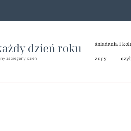
każdy dzień roku
śniadania i kol
ejny zabiegany dzień
zupy
szy