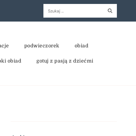
Szukaj:
acje
podwieczorek
obiad
bki obiad
gotuj z pasją z dziećmi