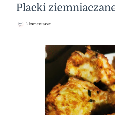
Placki ziemniaczan
do
2 komentarze
Placki
ziemniaczane