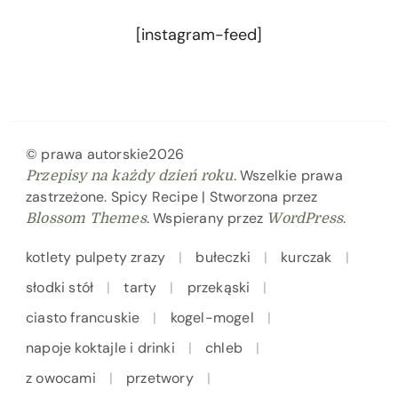
[instagram-feed]
© prawa autorskie2026
. Wszelkie prawa
Przepisy na każdy dzień roku
zastrzeżone.
Spicy Recipe | Stworzona przez
. Wspierany przez
.
Blossom Themes
WordPress
kotlety pulpety zrazy
bułeczki
kurczak
słodki stół
tarty
przekąski
ciasto francuskie
kogel-mogel
napoje koktajle i drinki
chleb
z owocami
przetwory