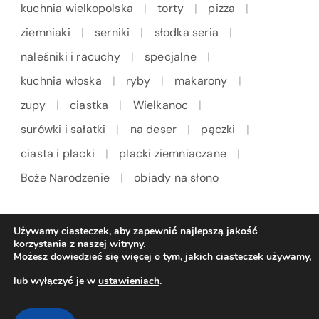
kuchnia wielkopolska
torty
pizza
ziemniaki
serniki
słodka seria
naleśniki i racuchy
specjalne
kuchnia włoska
ryby
makarony
zupy
ciastka
Wielkanoc
surówki i sałatki
na deser
pączki
ciasta i placki
placki ziemniaczane
Boże Narodzenie
obiady na słono
Używamy ciasteczek, aby zapewnić najlepszą jakość
korzystania z naszej witryny.
Możesz dowiedzieć się więcej o tym, jakich ciasteczek używamy,
lub wyłączyć je w
ustawieniach
.