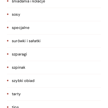
śniadania i kolacje
sosy
specjalne
surówki i sałatki
szparagi
szpinak
szybki obiad
tarty
tips