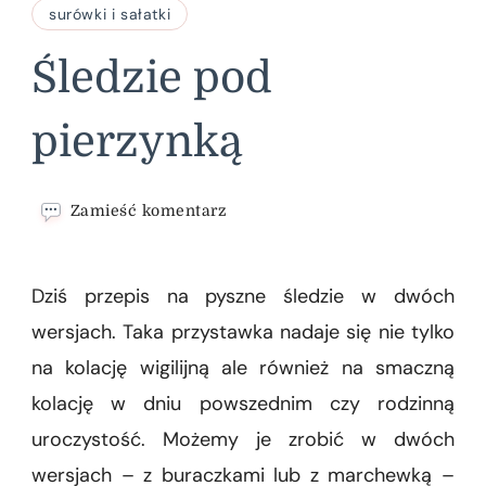
surówki i sałatki
Śledzie pod
pierzynką
we
Zamieść komentarz
wpisie
Śledzie
pod
Dziś przepis na pyszne śledzie w dwóch
pierzynką
wersjach. Taka przystawka nadaje się nie tylko
na kolację wigilijną ale również na smaczną
kolację w dniu powszednim czy rodzinną
uroczystość. Możemy je zrobić w dwóch
wersjach – z buraczkami lub z marchewką –