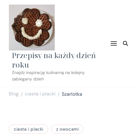
Przepisy na każdy dzień
roku
Znajdz inspirację kulinarną na kolejny
zabiegany dzień
Blog
ciasta i placki
Szarlotka
/
/
ciasta i placki
z owocami