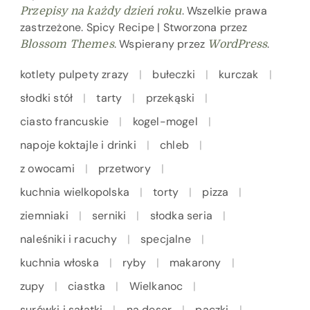
. Wszelkie prawa
Przepisy na każdy dzień roku
zastrzeżone.
Spicy Recipe | Stworzona przez
. Wspierany przez
.
Blossom Themes
WordPress
kotlety pulpety zrazy
bułeczki
kurczak
słodki stół
tarty
przekąski
ciasto francuskie
kogel-mogel
napoje koktajle i drinki
chleb
z owocami
przetwory
kuchnia wielkopolska
torty
pizza
ziemniaki
serniki
słodka seria
naleśniki i racuchy
specjalne
kuchnia włoska
ryby
makarony
zupy
ciastka
Wielkanoc
surówki i sałatki
na deser
pączki