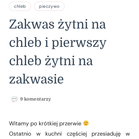
chleb
pieczywo
Zakwas żytni na
chleb i pierwszy
chleb żytni na
zakwasie
do
9 komentarzy
Zakwas
żytni
na
Witamy po krótkiej przerwie
chleb
i
Ostatnio w kuchni częściej przesiaduję w
pierwszy