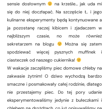
sensie dosłownym
na krześle… jak uda mi
chleb
żytni
się do niej doczłapać. Na szczęście Ł. i jego
na
kulinarne eksperymenty będą kontynuowane a
zakwasie
ja pozostanę raczej kibicem i zjadaczem w
najbliższym czasie, no może również
sekretarzem na blogu
Można się zatem
spodziewać więcej pysznych muffinek i
ciasteczek od naszego cukiernika!
W wakacje zaczęliśmy piec domowe chleby na
zakwasie żytnim! O dziwo wychodzą bardzo
smaczne i posmakowały całej rodzinie, dlatego
nie przestajemy piec. Do tej pory udanie
eksperymentowaliśmy jedynie z bułeczkami i
chlebem na drożdżach, co już opisywaliśmy na