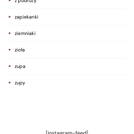
z podróży
zapiekanki
ziemniaki
zioła
zupa
zupy
[instagram-feed]