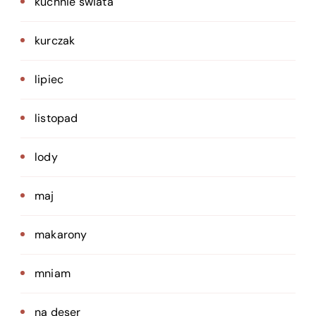
kuchnie świata
kurczak
lipiec
listopad
lody
maj
makarony
mniam
na deser