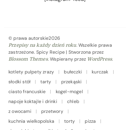
© prawa autorskie2026
. Wszelkie prawa
Przepisy na każdy dzień roku
zastrzeżone.
Spicy Recipe | Stworzona przez
. Wspierany przez
.
Blossom Themes
WordPress
kotlety pulpety zrazy
bułeczki
kurczak
słodki stół
tarty
przekąski
ciasto francuskie
kogel-mogel
napoje koktajle i drinki
chleb
z owocami
przetwory
kuchnia wielkopolska
torty
pizza