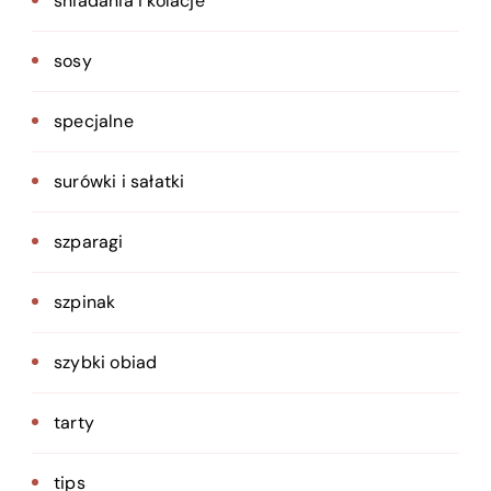
śniadania i kolacje
sosy
specjalne
surówki i sałatki
szparagi
szpinak
szybki obiad
tarty
tips