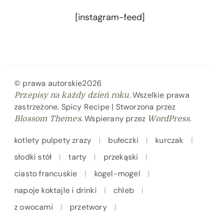
[instagram-feed]
© prawa autorskie2026
. Wszelkie prawa
Przepisy na każdy dzień roku
zastrzeżone.
Spicy Recipe | Stworzona przez
. Wspierany przez
.
Blossom Themes
WordPress
kotlety pulpety zrazy
bułeczki
kurczak
słodki stół
tarty
przekąski
ciasto francuskie
kogel-mogel
napoje koktajle i drinki
chleb
z owocami
przetwory