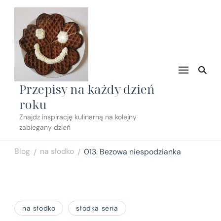
Przepisy na każdy dzień
roku
Znajdz inspirację kulinarną na kolejny
zabiegany dzień
Blog
na słodko
013. Bezowa niespodzianka
/
/
na słodko
słodka seria