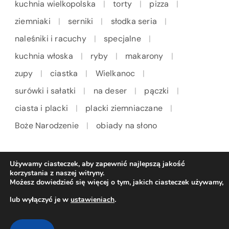
kuchnia wielkopolska
torty
pizza
ziemniaki
serniki
słodka seria
naleśniki i racuchy
specjalne
kuchnia włoska
ryby
makarony
zupy
ciastka
Wielkanoc
surówki i sałatki
na deser
pączki
ciasta i placki
placki ziemniaczane
Boże Narodzenie
obiady na słono
Używamy ciasteczek, aby zapewnić najlepszą jakość
korzystania z naszej witryny.
Możesz dowiedzieć się więcej o tym, jakich ciasteczek używamy,
lub wyłączyć je w
ustawieniach
.