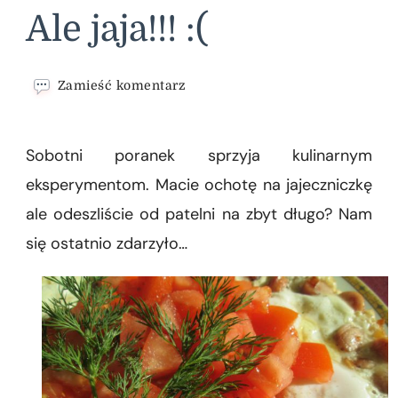
Ale jaja!!! :(
we
Zamieść komentarz
wpisie
Ale
jaja!!!
Sobotni poranek sprzyja kulinarnym
:
(
eksperymentom. Macie ochotę na jajeczniczkę
ale odeszliście od patelni na zbyt długo? Nam
się ostatnio zdarzyło…