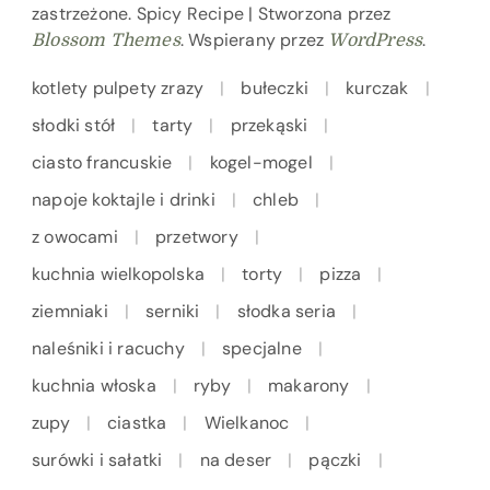
zastrzeżone.
Spicy Recipe | Stworzona przez
. Wspierany przez
.
Blossom Themes
WordPress
kotlety pulpety zrazy
bułeczki
kurczak
słodki stół
tarty
przekąski
ciasto francuskie
kogel-mogel
napoje koktajle i drinki
chleb
z owocami
przetwory
kuchnia wielkopolska
torty
pizza
ziemniaki
serniki
słodka seria
naleśniki i racuchy
specjalne
kuchnia włoska
ryby
makarony
zupy
ciastka
Wielkanoc
surówki i sałatki
na deser
pączki