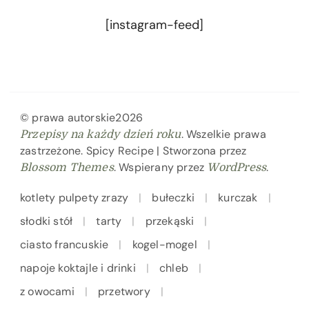
[instagram-feed]
© prawa autorskie2026
. Wszelkie prawa
Przepisy na każdy dzień roku
zastrzeżone.
Spicy Recipe | Stworzona przez
. Wspierany przez
.
Blossom Themes
WordPress
kotlety pulpety zrazy
bułeczki
kurczak
słodki stół
tarty
przekąski
ciasto francuskie
kogel-mogel
napoje koktajle i drinki
chleb
z owocami
przetwory