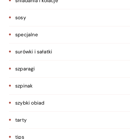
śniadania i kolacje
sosy
specjalne
surówki i sałatki
szparagi
szpinak
szybki obiad
tarty
tips