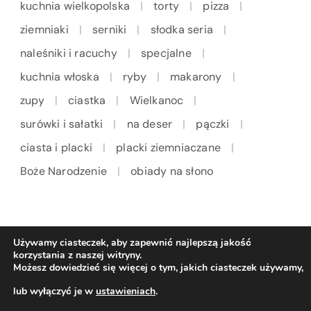
kuchnia wielkopolska
torty
pizza
ziemniaki
serniki
słodka seria
naleśniki i racuchy
specjalne
kuchnia włoska
ryby
makarony
zupy
ciastka
Wielkanoc
surówki i sałatki
na deser
pączki
ciasta i placki
placki ziemniaczane
Boże Narodzenie
obiady na słono
Używamy ciasteczek, aby zapewnić najlepszą jakość
korzystania z naszej witryny.
Możesz dowiedzieć się więcej o tym, jakich ciasteczek używamy,
lub wyłączyć je w
ustawieniach
.