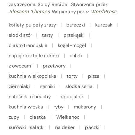
zastrzeżone.
Spicy Recipe | Stworzona przez
. Wspierany przez
.
Blossom Themes
WordPress
kotlety pulpety zrazy
bułeczki
kurczak
słodki stół
tarty
przekąski
ciasto francuskie
kogel-mogel
napoje koktajle i drinki
chleb
z owocami
przetwory
kuchnia wielkopolska
torty
pizza
ziemniaki
serniki
słodka seria
naleśniki i racuchy
specjalne
kuchnia włoska
ryby
makarony
zupy
ciastka
Wielkanoc
surówki i sałatki
na deser
pączki