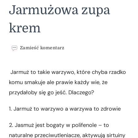
Jarmużowa zupa
krem
we
Zamieść komentarz
wpisie
Jarmużowa
zupa
Jarmuż to takie warzywo, które chyba rzadko
krem
komu smakuje ale prawie każdy wie, że
przydałoby się go jeść. Dlaczego?
1. Jarmuż to warzywo a warzywa to zdrowie
2. Jasmuż jest bogaty w polifenole – to
naturalne przeciwutleniacze, aktywują sirtuiny