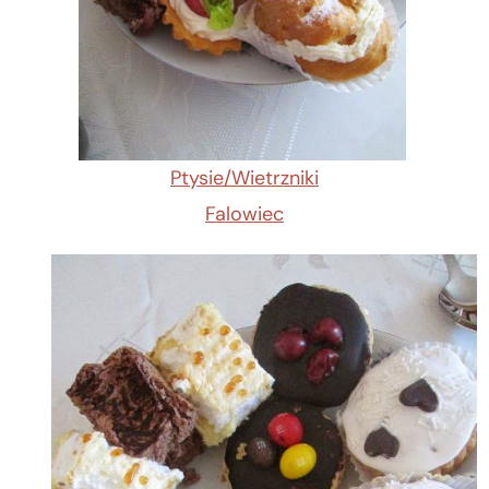
Ptysie/Wietrzniki
Falowiec