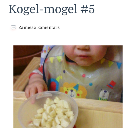
Kogel-mogel #5
we
Zamieść komentarz
wpisie
Kogel-
mogel
#5