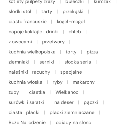
kotlety pulpety zrazy
bułeczki
kurczak
słodki stół
tarty
przekąski
ciasto francuskie
kogel-mogel
napoje koktajle i drinki
chleb
z owocami
przetwory
kuchnia wielkopolska
torty
pizza
ziemniaki
serniki
słodka seria
naleśniki i racuchy
specjalne
kuchnia włoska
ryby
makarony
zupy
ciastka
Wielkanoc
surówki i sałatki
na deser
pączki
ciasta i placki
placki ziemniaczane
Boże Narodzenie
obiady na słono