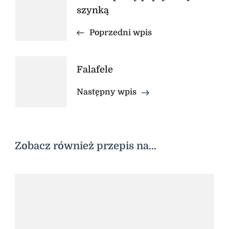
Nawigacja
szynką
wpisu
Poprzedni wpis
Falafele
Następny wpis
Zobacz również przepis na...