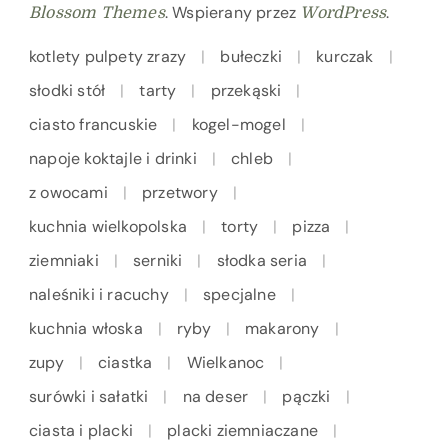
. Wspierany przez
.
Blossom Themes
WordPress
kotlety pulpety zrazy
bułeczki
kurczak
słodki stół
tarty
przekąski
ciasto francuskie
kogel-mogel
napoje koktajle i drinki
chleb
z owocami
przetwory
kuchnia wielkopolska
torty
pizza
ziemniaki
serniki
słodka seria
naleśniki i racuchy
specjalne
kuchnia włoska
ryby
makarony
zupy
ciastka
Wielkanoc
surówki i sałatki
na deser
pączki
ciasta i placki
placki ziemniaczane