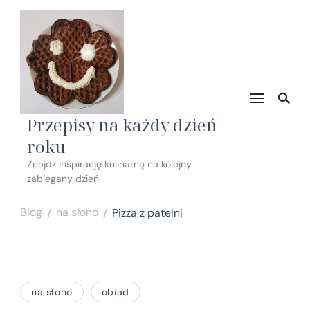
Przepisy na każdy dzień
roku
Znajdz inspirację kulinarną na kolejny
zabiegany dzień
Blog
na słono
Pizza z patelni
/
/
na słono
obiad