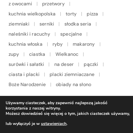
z owocami
przetwory
kuchnia wielkopolska
torty
pizza
ziemniaki
serniki
słodka seria
naleśniki i racuchy
specjalne
kuchnia włoska
ryby
makarony
zupy
ciastka
Wielkanoc
surówki i sałatki
na deser
pączki
ciasta i placki
placki ziemniaczane
Boże Narodzenie
obiady na słono
Używamy ciasteczek, aby zapewnić najlepszą jakość
korzystania z naszej witryny.
Możesz dowiedzieć się więcej o tym, jakich ciasteczek używamy,
lub wyłączyć je w
ustawieniach
.