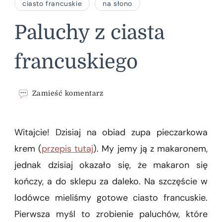
ciasto francuskie
na słono
Paluchy z ciasta
francuskiego
we
Zamieść komentarz
wpisie
Paluchy
z
Witajcie! Dzisiaj na obiad zupa pieczarkowa
ciasta
francuskiego
krem (
przepis tutaj
). My jemy ją z makaronem,
jednak dzisiaj okazało się, że makaron się
kończy, a do sklepu za daleko. Na szczęście w
lodówce mieliśmy gotowe ciasto francuskie.
Pierwsza myśl to zrobienie paluchów, które