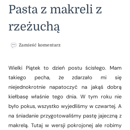
Pasta z makreli z
rzeżuchą
we
Zamieść komentarz
wpisie
Pasta
z
Wielki Piątek to dzień postu ścisłego. Mam
makreli
z
takiego pecha, że zdarzało mi się
rzeżuchą
niejednokrotnie napatoczyć na jakąś dobrą
kiełbasę właśnie tego dnia. W tym roku nie
było pokus, wszystko wyjedliśmy w czwartej. A
na śniadanie przygotowaliśmy pastę jajeczną z
makrelą. Tutaj w wersji pokrojonej ale robimy