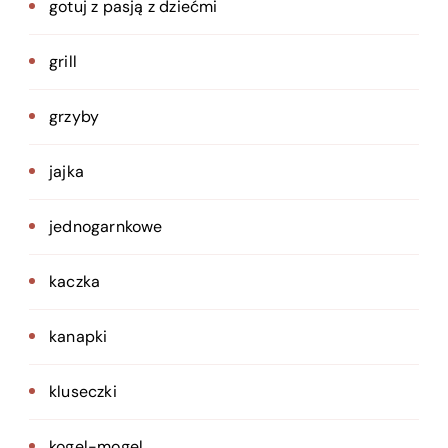
gotuj z pasją z dziećmi
grill
grzyby
jajka
jednogarnkowe
kaczka
kanapki
kluseczki
kogel-mogel