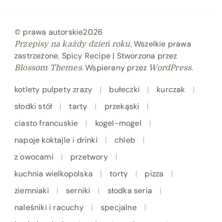
© prawa autorskie2026
. Wszelkie prawa
Przepisy na każdy dzień roku
zastrzeżone.
Spicy Recipe | Stworzona przez
. Wspierany przez
.
Blossom Themes
WordPress
kotlety pulpety zrazy
bułeczki
kurczak
słodki stół
tarty
przekąski
ciasto francuskie
kogel-mogel
napoje koktajle i drinki
chleb
z owocami
przetwory
kuchnia wielkopolska
torty
pizza
ziemniaki
serniki
słodka seria
naleśniki i racuchy
specjalne