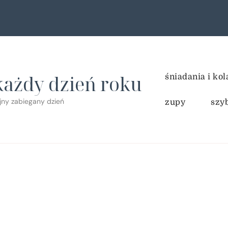
każdy dzień roku
śniadania i kol
ejny zabiegany dzień
zupy
szy