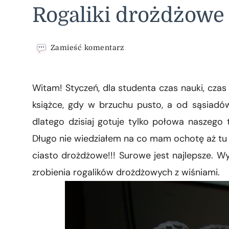
Rogaliki drożdżowe
we
Zamieść komentarz
wpisie
Rogaliki
drożdżowe
Witam! Styczeń, dla studenta czas nauki, cza
z
wiśniami
książce, gdy w brzuchu pusto, a od sąsiadó
dlatego dzisiaj gotuje tylko połowa naszego
Długo nie wiedziałem na co mam ochotę aż tu
ciasto drożdżowe!!! Surowe jest najlepsze. W
zrobienia rogalików drożdżowych z wiśniami.