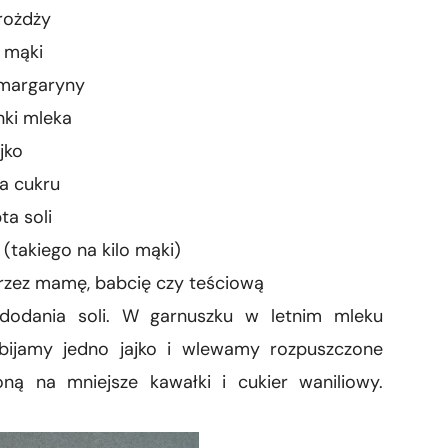
rożdży
 mąki
 margaryny
nki mleka
ajko
a cukru
ta soli
(takiego na kilo mąki)
rzez mamę, babcię czy teściową
odania soli. W garnuszku w letnim mleku
bijamy jedno jajko i wlewamy rozpuszczone
ą na mniejsze kawałki i cukier waniliowy.