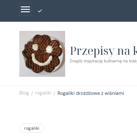
Przepisy na 
Znajdz inspirację kulinarną na kol
Blog
rogaliki
Rogaliki drożdżowe z wiśniami
/
/
rogaliki