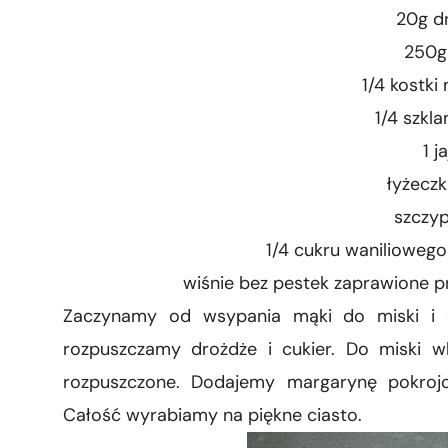
20g d
250g
1/4 kostki
1/4 szkla
1 j
łyżeczk
szczyp
1/4 cukru waniliowego 
wiśnie bez pestek zaprawione p
Zaczynamy od wsypania mąki do miski i d
rozpuszczamy drożdże i cukier. Do miski w
rozpuszczone. Dodajemy margarynę pokrojon
Całość wyrabiamy na piękne ciasto.