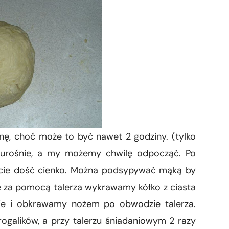
ę, choć może to być nawet 2 godziny. (tylko
ie urośnie, a my możemy chwilę odpocząć. Po
lacie dość cienko. Można podsypywać mąką by
nie za pomocą talerza wykrawamy kółko z ciasta
ie i obkrawamy nożem po obwodzie talerza.
ogalików, a przy talerzu śniadaniowym 2 razy