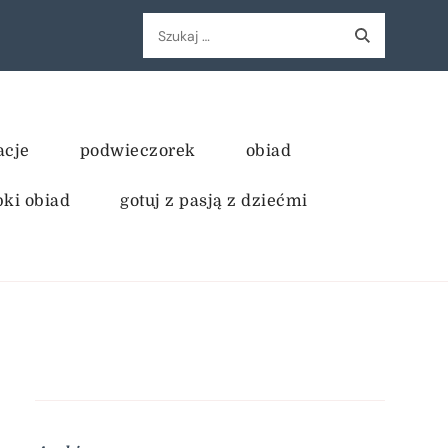
Szukaj:
acje
podwieczorek
obiad
bki obiad
gotuj z pasją z dziećmi