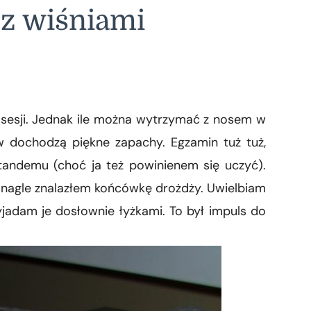
 z wiśniami
s sesji. Jednak ile można wytrzymać z nosem w
w dochodzą piękne zapachy. Egzamin tuż tuż,
 tandemu (choć ja też powinienem się uczyć).
 nagle znalazłem końcówkę drożdży. Uwielbiam
yjadam je dosłownie łyżkami. To był impuls do