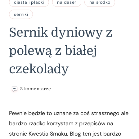
ciasta i placki
na deser
na słodko
serniki
Sernik dyniowy z
polewą z białej
czekolady
do
2 komentarze
Sernik
dyniowy
z
Pewnie będzie to uznane za coś strasznego ale
polewą
z
bardzo rzadko korzystam z przepisów na
białej
stronie Kwestia Smaku. Blog ten jest bardzo
czekolady