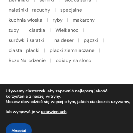
naleśniki i racuchy
specjalne
kuchnia włoska
ryby
makarony
zupy
ciastka
Wielkanoc
surówki i sałatki
na deser
pączki
ciasta i placki
placki ziemniaczane
Boże Narodzenie
obiady na słono
Używamy ciasteczek, aby zapewnić najlepszą jakość
korzystania z naszej witryny.
Możesz dowiedzieć się więcej o tym, jakich ciasteczek używamy,
lub wyłączyć je w
ustawieniach
.
Akceptuj