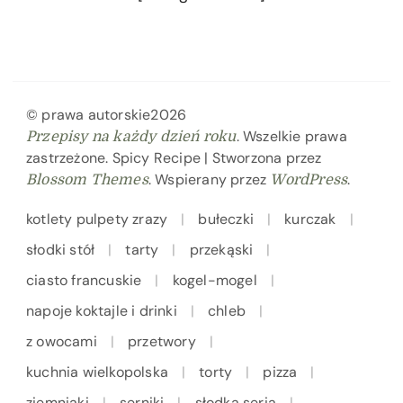
© prawa autorskie2026
. Wszelkie prawa
Przepisy na każdy dzień roku
zastrzeżone.
Spicy Recipe | Stworzona przez
. Wspierany przez
.
Blossom Themes
WordPress
kotlety pulpety zrazy
bułeczki
kurczak
słodki stół
tarty
przekąski
ciasto francuskie
kogel-mogel
napoje koktajle i drinki
chleb
z owocami
przetwory
kuchnia wielkopolska
torty
pizza
ziemniaki
serniki
słodka seria