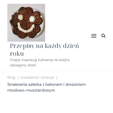
Przepisy na każdy dzień
roku
Znajdz inspirację kulinarną na kolejny
zabiegany dzień
Blog
śniadania i kolacje
/
/
Smakowita sałatka z bekonem i dressiniem
miodowo-musztardowym