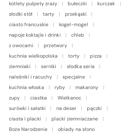
kotlety pulpety zrazy
bułeczki
kurczak
słodki stół
tarty
przekąski
ciasto francuskie
kogel-mogel
napoje koktajle i drinki
chleb
z owocami
przetwory
kuchnia wielkopolska
torty
pizza
ziemniaki
serniki
słodka seria
naleśniki i racuchy
specjalne
kuchnia włoska
ryby
makarony
zupy
ciastka
Wielkanoc
surówki i sałatki
na deser
pączki
ciasta i placki
placki ziemniaczane
Boże Narodzenie
obiady na słono