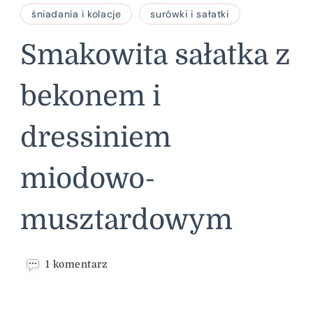
śniadania i kolacje
surówki i sałatki
Smakowita sałatka z
bekonem i
dressiniem
miodowo-
musztardowym
do
1 komentarz
Smakowita
sałatka
z