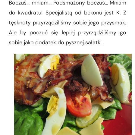
Boczuś… mniam… Podsmażony boczuś… Mniam
bekonem
i
do kwadratu! Specjalistą od bekonu jest K. Z
dressiniem
tęsknoty przyrządziliśmy sobie jego przysmak.
miodowo-
musztardowym
Ale by poczuć się lepiej przyrządziliśmy go
sobie jako dodatek do pysznej sałatki.