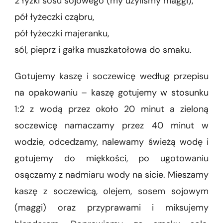
2 łyżki sosu sojowego (my użyliśmy maggi),
pół łyżeczki cząbru,
pół łyżeczki majeranku,
sól, pieprz i gałka muszkatołowa do smaku.
Gotujemy kaszę i soczewicę według przepisu
na opakowaniu – kaszę gotujemy w stosunku
1:2 z wodą przez około 20 minut a zieloną
soczewicę namaczamy przez 40 minut w
wodzie, odcedzamy, nalewamy świeżą wodę i
gotujemy do miękkości, po ugotowaniu
osączamy z nadmiaru wody na sicie. Mieszamy
kaszę z soczewicą, olejem, sosem sojowym
(maggi) oraz przyprawami i miksujemy