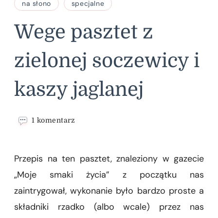
na słono
specjalne
Wege pasztet z
zielonej soczewicy i
kaszy jaglanej
do
1 komentarz
Wege
pasztet
z
Przepis na ten pasztet, znaleziony w gazecie
zielonej
soczewicy
„Moje smaki życia” z początku nas
i
zaintrygował, wykonanie było bardzo proste a
kaszy
jaglanej
składniki rzadko (albo wcale) przez nas