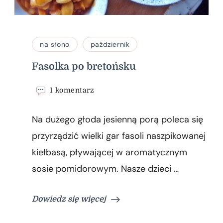
na słono
październik
Fasolka po bretońsku
do
1 komentarz
Fasolka
po
Na dużego głoda jesienną porą poleca się
bretońsku
przyrządzić wielki gar fasoli naszpikowanej
kiełbasą, pływającej w aromatycznym
sosie pomidorowym. Nasze dzieci …
Dowiedz się więcej