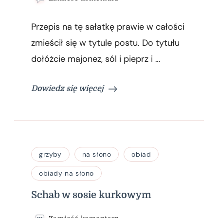
wpisie
Sałatka
Przepis na tę sałatkę prawie w całości
z
ryżu,
zmieścił się w tytule postu. Do tytułu
ananasa,
dołóżcie majonez, sól i pieprz i …
sera
i
szynki.
Dowiedz się więcej
grzyby
na słono
obiad
obiady na słono
Schab w sosie kurkowym
we