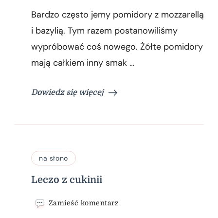
pomidory
Bardzo często jemy pomidory z mozzarellą
z
mozzarellą
i bazylią. Tym razem postanowiliśmy
i
wypróbować coś nowego. Żółte pomidory
pietruszką
mają całkiem inny smak …
Dowiedz się więcej
na słono
Leczo z cukinii
we
Zamieść komentarz
wpisie