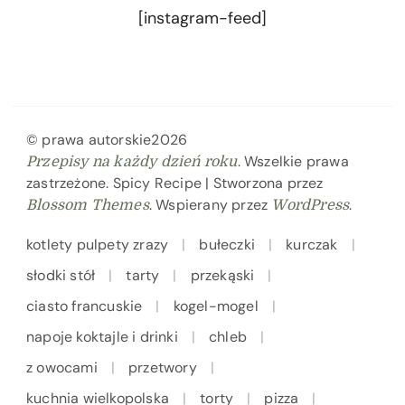
[instagram-feed]
© prawa autorskie2026
. Wszelkie prawa
Przepisy na każdy dzień roku
zastrzeżone.
Spicy Recipe | Stworzona przez
. Wspierany przez
.
Blossom Themes
WordPress
kotlety pulpety zrazy
bułeczki
kurczak
słodki stół
tarty
przekąski
ciasto francuskie
kogel-mogel
napoje koktajle i drinki
chleb
z owocami
przetwory
kuchnia wielkopolska
torty
pizza