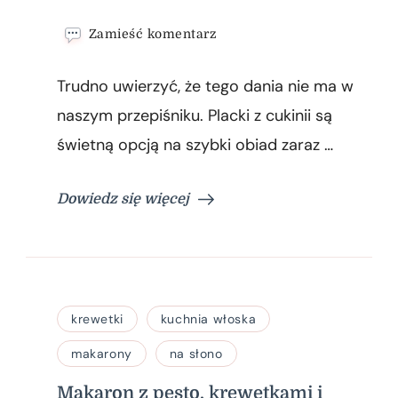
we
Zamieść komentarz
wpisie
Placki
Trudno uwierzyć, że tego dania nie ma w
z
cukinii
naszym przepiśniku. Placki z cukinii są
świetną opcją na szybki obiad zaraz …
Dowiedz się więcej
krewetki
kuchnia włoska
makarony
na słono
Makaron z pesto, krewetkami i