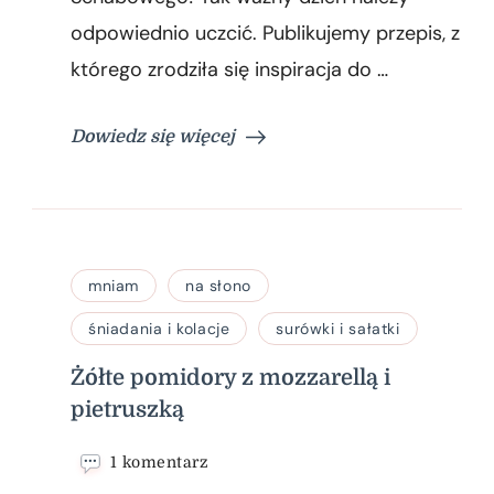
pomidorami
odpowiednio uczcić. Publikujemy przepis, z
którego zrodziła się inspiracja do …
Dowiedz się więcej
mniam
na słono
śniadania i kolacje
surówki i sałatki
Żółte pomidory z mozzarellą i
pietruszką
do
1 komentarz
Żółte