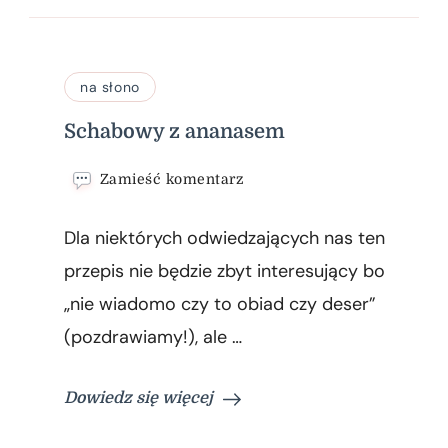
na słono
Schabowy z ananasem
we
Zamieść komentarz
wpisie
Schabowy
Dla niektórych odwiedzających nas ten
z
ananasem
przepis nie będzie zbyt interesujący bo
„nie wiadomo czy to obiad czy deser”
(pozdrawiamy!), ale …
Dowiedz się więcej