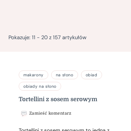
Pokazuje: 11 - 20 z 157 artykułów
makarony
na słono
obiad
obiady na słono
Tortellini z sosem serowym
we
Zamieść komentarz
wpisie
Tortellini
Tortellini z sosem serowym to jedna z