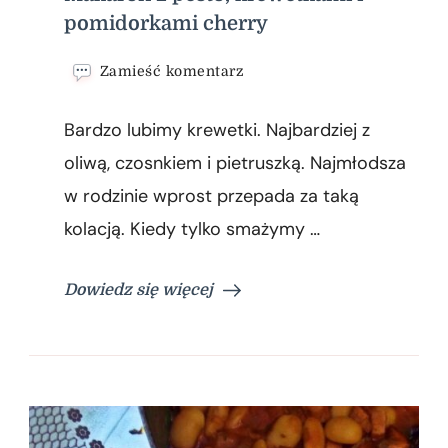
pomidorkami cherry
we
Zamieść komentarz
wpisie
Makaron
Bardzo lubimy krewetki. Najbardziej z
z
pesto,
oliwą, czosnkiem i pietruszką. Najmłodsza
krewetkami
w rodzinie wprost przepada za taką
i
pomidorkami
kolacją. Kiedy tylko smażymy …
cherry
Dowiedz się więcej