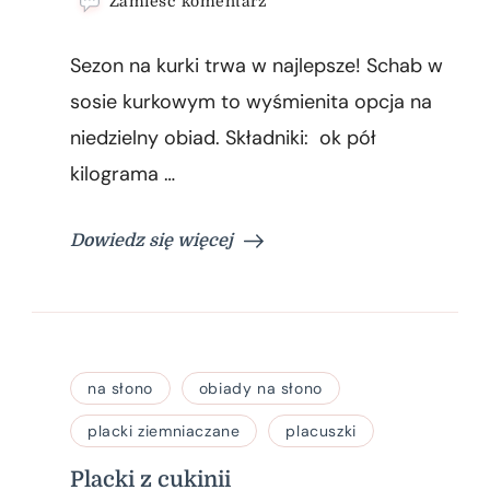
Zamieść komentarz
wpisie
Schab
Sezon na kurki trwa w najlepsze! Schab w
w
sosie
sosie kurkowym to wyśmienita opcja na
kurkowym
niedzielny obiad. Składniki: ok pół
kilograma …
Dowiedz się więcej
na słono
obiady na słono
placki ziemniaczane
placuszki
Placki z cukinii