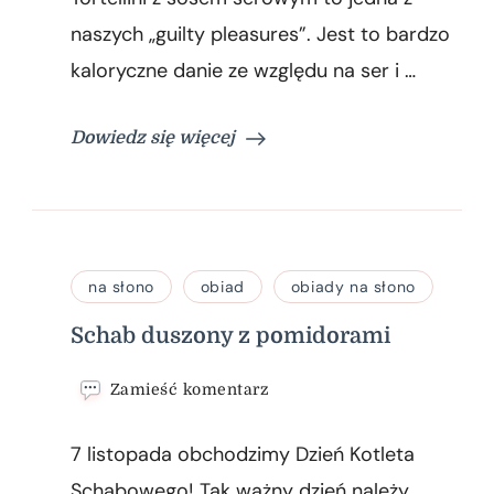
z
sosem
naszych „guilty pleasures”. Jest to bardzo
serowym
kaloryczne danie ze względu na ser i …
Dowiedz się więcej
na słono
obiad
obiady na słono
Schab duszony z pomidorami
we
Zamieść komentarz
wpisie
Schab
7 listopada obchodzimy Dzień Kotleta
duszony
z
Schabowego! Tak ważny dzień należy