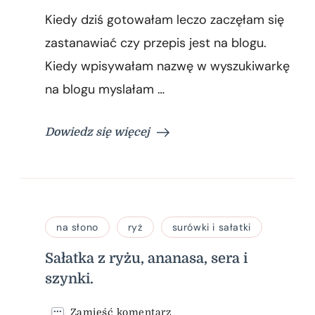
Leczo
Kiedy dziś gotowałam leczo zaczęłam się
z
cukinii
zastanawiać czy przepis jest na blogu.
Kiedy wpisywałam nazwę w wyszukiwarkę
na blogu myslałam …
Dowiedz się więcej
na słono
ryż
surówki i sałatki
Sałatka z ryżu, ananasa, sera i
szynki.
we
Zamieść komentarz