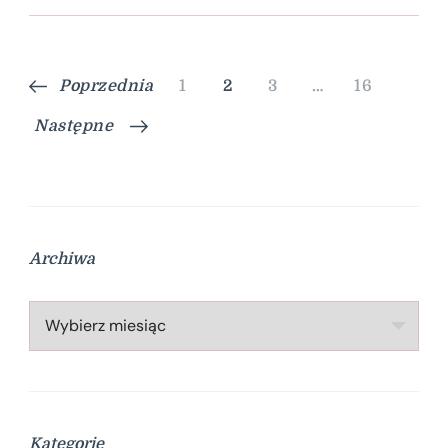
Stronicowanie
Strona
Strona
Strona
Strona
Poprzednia
1
2
3
…
16
wpisów
Następne
Archiwa
Archiwa
Kategorie