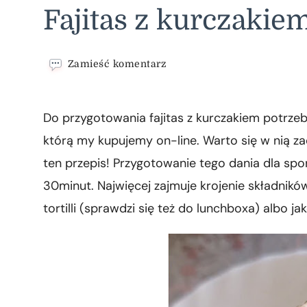
Fajitas z kurczakie
we
Zamieść komentarz
wpisie
Fajitas
z
Do przygotowania fajitas z kurczakiem potrzeb
kurczakiem
którą my kupujemy on-line. Warto się w nią z
ten przepis! Przygotowanie tego dania dla s
30minut. Najwięcej zajmuje krojenie składników
tortilli (sprawdzi się też do lunchboxa) albo j