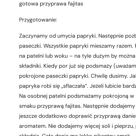
gotowa przyprawa fajitas
Przygotowanie:
Zaczynamy od umycia papryki. Następnie pozb
paseczki. Wszystkie papryki mieszamy razem.
na patelni lub woku – na tyle dużym by możn
składniki. Kiedy por już się podsmaży (uważam
pokrojone paseczki papryki. Chwilę dusimy. J
papryka robi się „sflaczała”. Jeżeli lubicie ba
Na osobnej patelni podsmażamy pokrojoną w p
smaku przyprawą fajitas. Następnie dodajem
jeszcze dodatkowo doprawić przyprawą danie
aromatem. Nie dodajemy więcej soli i pieprzu,
składzie. Całe danie ma lekko pikantny smak.