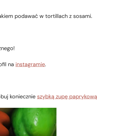
kiem podawać w tortillach z sosami.
nego!
ofil na
instagramie
.
óbuj koniecznie
szybką zupę paprykową