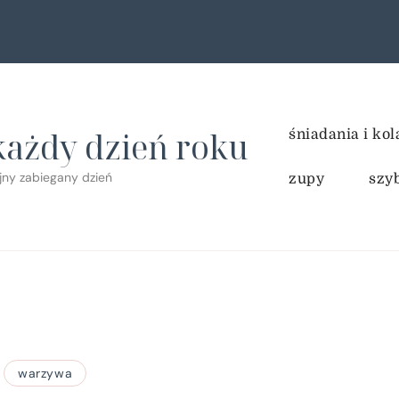
każdy dzień roku
śniadania i kol
ejny zabiegany dzień
zupy
szy
warzywa