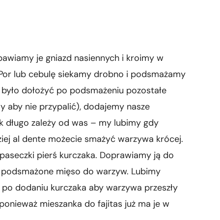
awiamy je gniazd nasiennych i kroimy w
 Por lub cebulę siekamy drobno i podsmażamy
a było dołożyć po podsmażeniu pozostałe
y aby nie przypalić), dodajemy nasze
ak długo zależy od was – my lubimy gdy
rdziej al dente możecie smażyć warzywa krócej.
aseczki pierś kurczaka. Doprawiamy ją do
y podsmażone mięso do warzyw. Lubimy
 po dodaniu kurczaka aby warzywa przeszły
 ponieważ mieszanka do fajitas już ma je w