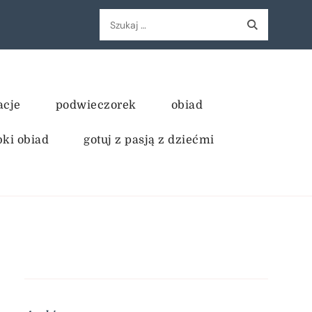
Szukaj:
acje
podwieczorek
obiad
bki obiad
gotuj z pasją z dziećmi