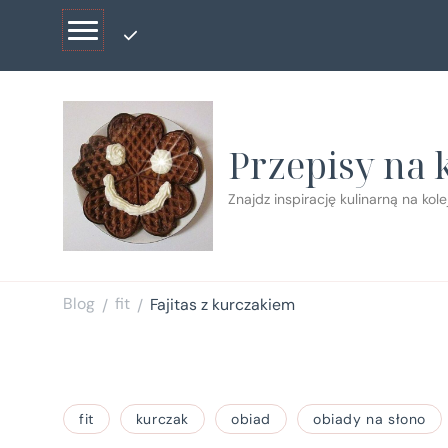
Przepisy na 
Znajdz inspirację kulinarną na kol
Blog
fit
Fajitas z kurczakiem
/
/
fit
kurczak
obiad
obiady na słono