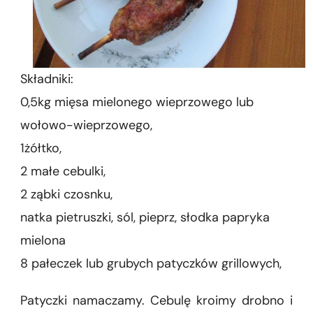
Składniki:
0,5kg mięsa mielonego wieprzowego lub
wołowo-wieprzowego,
1żółtko,
2 małe cebulki,
2 ząbki czosnku,
natka pietruszki, sól, pieprz, słodka papryka
mielona
8 pałeczek lub grubych patyczków grillowych,
Patyczki namaczamy. Cebulę kroimy drobno i