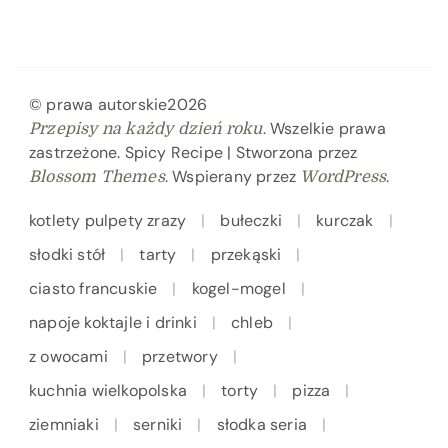
© prawa autorskie2026
. Wszelkie prawa
Przepisy na każdy dzień roku
zastrzeżone.
Spicy Recipe | Stworzona przez
. Wspierany przez
.
Blossom Themes
WordPress
kotlety pulpety zrazy
bułeczki
kurczak
słodki stół
tarty
przekąski
ciasto francuskie
kogel-mogel
napoje koktajle i drinki
chleb
z owocami
przetwory
kuchnia wielkopolska
torty
pizza
ziemniaki
serniki
słodka seria