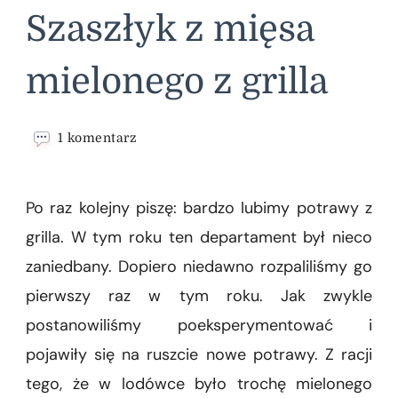
Szaszłyk z mięsa
mielonego z grilla
do
1 komentarz
Szaszłyk
z
mięsa
Po raz kolejny piszę: bardzo lubimy potrawy z
mielonego
z
grilla. W tym roku ten departament był nieco
grilla
zaniedbany. Dopiero niedawno rozpaliliśmy go
pierwszy raz w tym roku. Jak zwykle
postanowiliśmy poeksperymentować i
pojawiły się na ruszcie nowe potrawy. Z racji
tego, że w lodówce było trochę mielonego