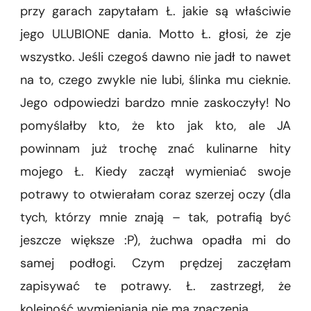
przy garach zapytałam Ł. jakie są właściwie
lubię
szejka”
jego ULUBIONE dania. Motto Ł. głosi, że zje
wszystko. Jeśli czegoś dawno nie jadł to nawet
na to, czego zwykle nie lubi, ślinka mu cieknie.
Jego odpowiedzi bardzo mnie zaskoczyły! No
pomyślałby kto, że kto jak kto, ale JA
powinnam już trochę znać kulinarne hity
mojego Ł. Kiedy zaczął wymieniać swoje
potrawy to otwierałam coraz szerzej oczy (dla
tych, którzy mnie znają – tak, potrafią być
jeszcze większe :P), żuchwa opadła mi do
samej podłogi. Czym prędzej zaczęłam
zapisywać te potrawy. Ł. zastrzegł, że
kolejność wymieniania nie ma znaczenia.