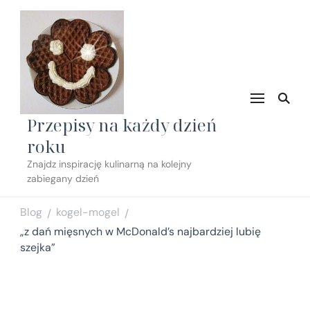
Przepisy na każdy dzień
roku
Znajdz inspirację kulinarną na kolejny
zabiegany dzień
Blog
kogel-mogel
/
/
„z dań mięsnych w McDonald’s najbardziej lubię
szejka”