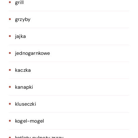
grill
grzyby
jajka
jednogarnkowe
kaczka
kanapki
kluseczki
kogel-mogel
kotlety pulpety zrazy