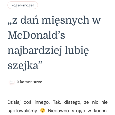
kogel-mogel
„z dań mięsnych w
McDonald’s
najbardziej lubię
szejka”
do
2 komentarze
„z
dań
mięsnych
Dzisiaj coś innego. Tak, dlatego, że nic nie
w
McDonald’s
ugotowaliśmy
Niedawno stojąc w kuchni
najbardziej