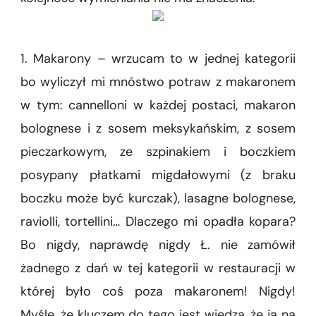
1. Makarony – wrzucam to w jednej kategorii
bo wyliczył mi mnóstwo potraw z makaronem
w tym: cannelloni w każdej postaci, makaron
bolognese i z sosem meksykańskim, z sosem
pieczarkowym, ze szpinakiem i boczkiem
posypany płatkami migdałowymi (z braku
boczku może być kurczak), lasagne bolognese,
raviolli, tortellini… Dlaczego mi opadła kopara?
Bo nigdy, naprawdę nigdy Ł. nie zamówił
żadnego z dań w tej kategorii w restauracji w
której było coś poza makaronem! Nigdy!
Myślę, że kluczem do tego jest wiedza, że ja na