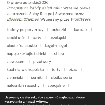
© prawa autorskie2026
. Wszelkie prawa
Przepisy na każdy dzień roku
zastrzeżone.
Spicy Recipe | Stworzona przez
. Wspierany przez
.
Blossom Themes
WordPress
kotlety pulpety zrazy
bułeczki
kurczak
słodki stół
tarty
przekąski
ciasto francuskie
kogel-mogel
napoje koktajle i drinki
chleb
z owocami
przetwory
kuchnia wielkopolska
torty
pizza
ziemniaki
serniki
słodka seria
naleśniki i racuchy
specjalne
kuchnia włoska
ryby
makarony
Używamy ciasteczek, aby zapewnić najlepszą jakość
zupy
ciastka
Wielkanoc
korzystania z naszej witryny.