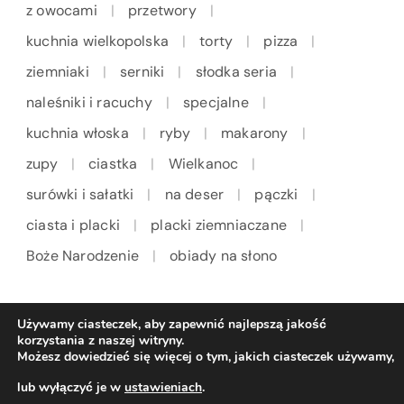
z owocami
przetwory
kuchnia wielkopolska
torty
pizza
ziemniaki
serniki
słodka seria
naleśniki i racuchy
specjalne
kuchnia włoska
ryby
makarony
zupy
ciastka
Wielkanoc
surówki i sałatki
na deser
pączki
ciasta i placki
placki ziemniaczane
Boże Narodzenie
obiady na słono
Używamy ciasteczek, aby zapewnić najlepszą jakość
korzystania z naszej witryny.
Możesz dowiedzieć się więcej o tym, jakich ciasteczek używamy,
lub wyłączyć je w
ustawieniach
.