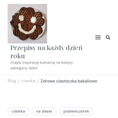
Przepisy na każdy dzień
roku
Znajdz inspirację kulinarną na kolejny
zabiegany dzień
Blog
ciastka
Zdrowe ciasteczka bakaliowe
/
/
ciastka
na deser
podwieczorek