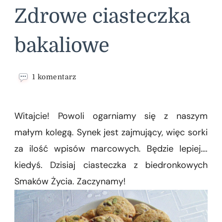
Zdrowe ciasteczka
bakaliowe
do
1 komentarz
Zdrowe
ciasteczka
bakaliowe
Witajcie! Powoli ogarniamy się z naszym
małym kolegą. Synek jest zajmujący, więc sorki
za ilość wpisów marcowych. Będzie lepiej….
kiedyś. Dzisiaj ciasteczka z biedronkowych
Smaków Życia. Zaczynamy!