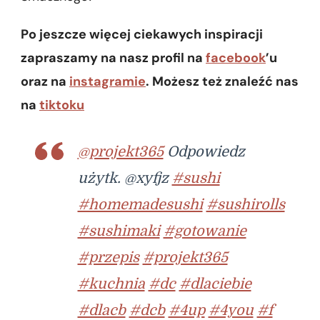
Po jeszcze więcej ciekawych inspiracji
zapraszamy na nasz profil na
facebook
’u
oraz na
instagramie
. Możesz też znaleźć nas
na
tiktoku
@projekt365
Odpowiedz
użytk. @xyfjz
#sushi
#homemadesushi
#sushirolls
#sushimaki
#gotowanie
#przepis
#projekt365
#kuchnia
#dc
#dlaciebie
#dlacb
#dcb
#4up
#4you
#f