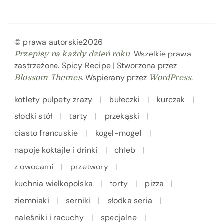
© prawa autorskie2026
. Wszelkie prawa
Przepisy na każdy dzień roku
zastrzeżone.
Spicy Recipe | Stworzona przez
. Wspierany przez
.
Blossom Themes
WordPress
kotlety pulpety zrazy
bułeczki
kurczak
słodki stół
tarty
przekąski
ciasto francuskie
kogel-mogel
napoje koktajle i drinki
chleb
z owocami
przetwory
kuchnia wielkopolska
torty
pizza
ziemniaki
serniki
słodka seria
naleśniki i racuchy
specjalne