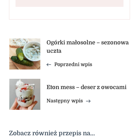
Nawigacja
Ogórki małosolne – sezonowa
uczta
wpisu
Poprzedni wpis
Eton mess – deser z owocami
Następny wpis
Zobacz również przepis na...