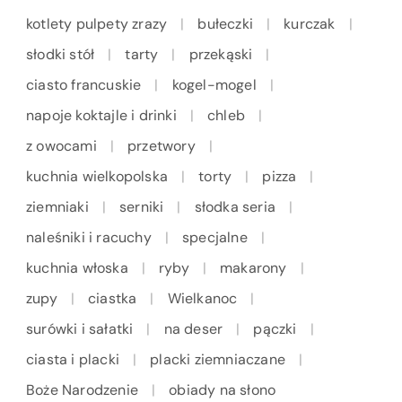
kotlety pulpety zrazy
bułeczki
kurczak
słodki stół
tarty
przekąski
ciasto francuskie
kogel-mogel
napoje koktajle i drinki
chleb
z owocami
przetwory
kuchnia wielkopolska
torty
pizza
ziemniaki
serniki
słodka seria
naleśniki i racuchy
specjalne
kuchnia włoska
ryby
makarony
zupy
ciastka
Wielkanoc
surówki i sałatki
na deser
pączki
ciasta i placki
placki ziemniaczane
Boże Narodzenie
obiady na słono