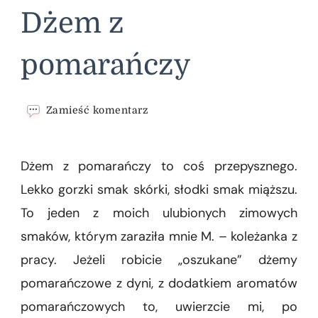
Dżem z
pomarańczy
we
Zamieść komentarz
wpisie
Dżem
z
Dżem z pomarańczy to coś przepysznego.
pomarańczy
Lekko gorzki smak skórki, słodki smak miąższu.
To jeden z moich ulubionych zimowych
smaków, którym zaraziła mnie M. – koleżanka z
pracy. Jeżeli robicie „oszukane” dżemy
pomarańczowe z dyni, z dodatkiem aromatów
pomarańczowych to, uwierzcie mi, po