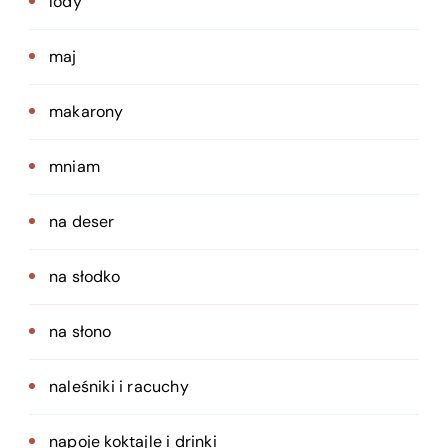
lody
maj
makarony
mniam
na deser
na słodko
na słono
naleśniki i racuchy
napoje koktajle i drinki