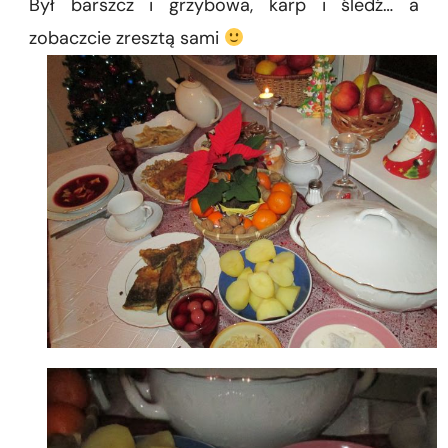
Był barszcz i grzybowa, karp i śledź… a
zobaczcie zresztą sami