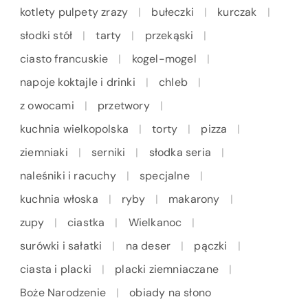
kotlety pulpety zrazy
bułeczki
kurczak
słodki stół
tarty
przekąski
ciasto francuskie
kogel-mogel
napoje koktajle i drinki
chleb
z owocami
przetwory
kuchnia wielkopolska
torty
pizza
ziemniaki
serniki
słodka seria
naleśniki i racuchy
specjalne
kuchnia włoska
ryby
makarony
zupy
ciastka
Wielkanoc
surówki i sałatki
na deser
pączki
ciasta i placki
placki ziemniaczane
Boże Narodzenie
obiady na słono